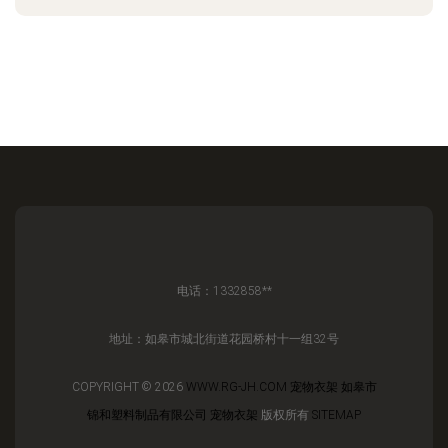
电话：1332858**
地址：如皋市城北街道花园桥村十一组32号
COPYRIGHT © 2026
WWW.RG-JH.COM
宠物衣架
如皋市
锦和塑料制品有限公司
宠物衣架
版权所有
SITEMAP