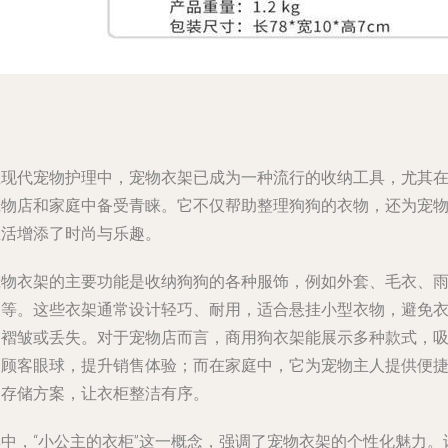
在现代宠物护理中，宠物衣架已成为一种流行的收纳工具，尤其
宠物店和家庭中备受青睐。它不仅帮助整理狗狗的衣物，还为宠
生活增添了时尚与乐趣。
宠物衣架的主要功能是收纳狗狗的各种服饰，例如外套、毛衣、
衣等。这些衣架通常设计轻巧、耐用，适合悬挂小型衣物，避免
物褶皱或丢失。对于宠物店而言，商用狗衣架能展示多种款式，
引顾客眼球，提升销售体验；而在家庭中，它为宠物主人提供便
的存储方案，让衣柜整洁有序。
其中，“小公主的衣柜”这一概念，强调了宠物衣架的个性化魅力。