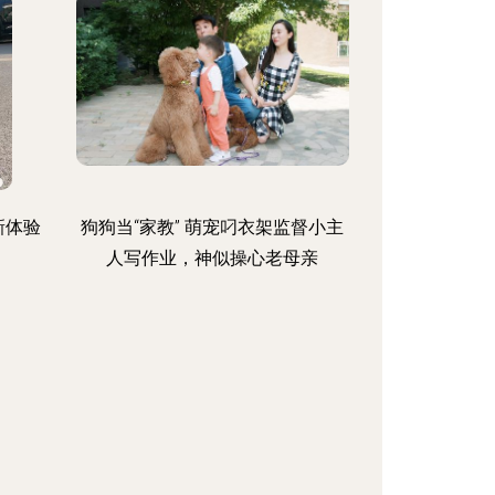
新体验
狗狗当“家教” 萌宠叼衣架监督小主
人写作业，神似操心老母亲