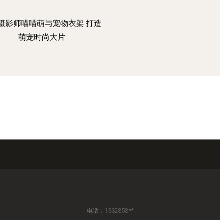
摄影师喵喵萌与宠物衣架 打造
萌宠时尚大片
电话：1332858**